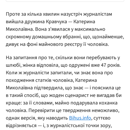
Проте за кілька хвилин назустріч журналістам
вийшла дружина Кравчука — Катерина
Миколаївна. Вона з'явилася у максимально
скромному домашньому вбранні, що, щонайменше,
дивує на фоні майнового реєстру її чоловіка.
На запитання про те, скільки вони перебувають у
шлюбі, жінка відповіла, що одружені вже 47 років.
Коли ж журналісти запитали, чи знає вона про
походження статків чоловіка, Катерина
Миколаївна підтвердила, що знає — і пояснила це
в такий спосіб, що жоден сценарист не вигадав би
краще: за її словами, майно подарувала коханка
чоловіка. Перевірити це твердження неможливо,
однак версія, яку наводить
Bihus.info
, суттєво
відрізняється — і, з журналістської точки зору,