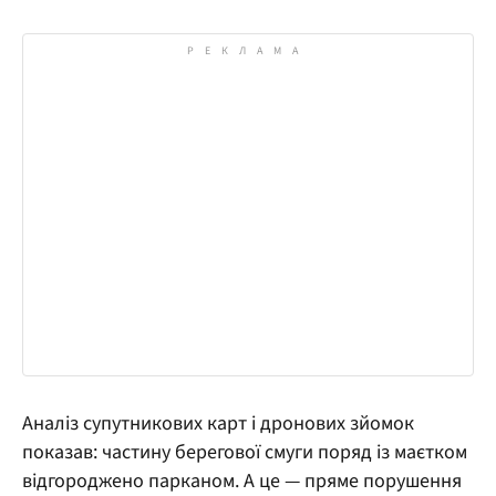
Аналіз супутникових карт і дронових зйомок
показав: частину берегової смуги поряд із маєтком
відгороджено парканом. А це — пряме порушення