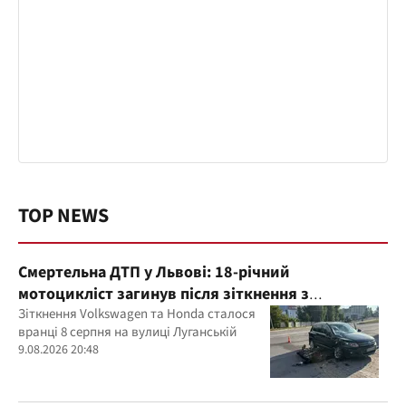
TOP NEWS
Смертельна ДТП у Львові: 18-річний
мотоцикліст загинув після зіткнення з
Volkswagen
Зіткнення Volkswagen та Honda сталося
вранці 8 серпня на вулиці Луганській
9.08.2026 20:48