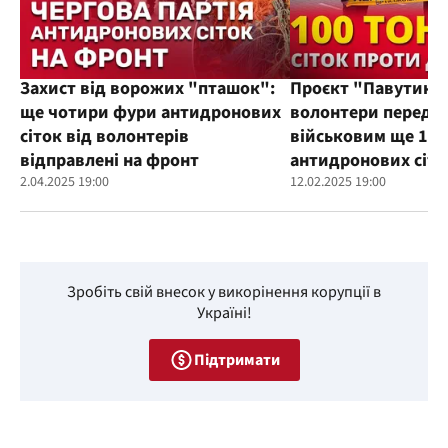
Захист від ворожих "пташок":
Проєкт "Павутиння
ще чотири фури антидронових
волонтери переда
сіток від волонтерів
військовим ще 100
відправлені на фронт
антидронових сіто
2.04.2025 19:00
12.02.2025 19:00
Зробіть свій внесок у викорінення корупції в
Україні!
Підтримати