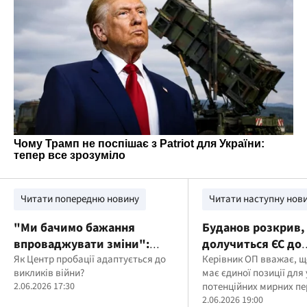
Читати попередню новину
Читати наступну нов
"Ми бачимо бажання
Буданов розкрив,
впроваджувати зміни":
долучиться ЄС до
Роман Бочкала про новий
Як Центр пробації адаптується до
переговорів щодо 
Керівник ОП вважає, що
викликів війни?
має єдиної позиції для 
етап реформи пробації для
Україні
2.06.2026 17:30
потенційних мирних пе
ветеранів
2.06.2026 19:00