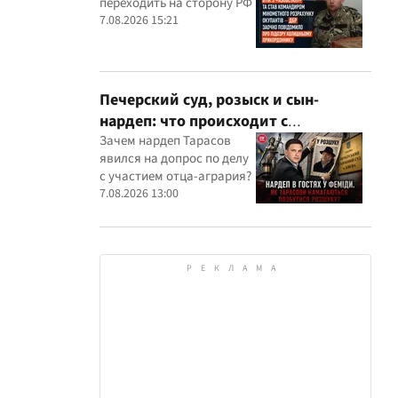
переходить на сторону РФ
оккупантов
7.08.2026 15:21
Печерский суд, розыск и сын-
нардеп: что происходит с
уголовными производствами с
Зачем нардеп Тарасов
явился на допрос по делу
участием агробарона Тарасова?
с участием отца-агрария?
7.08.2026 13:00