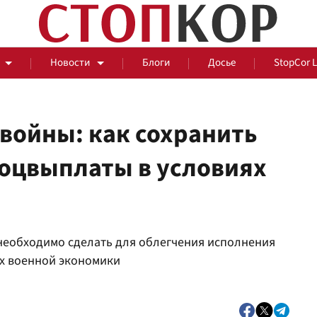
Новости
Блоги
Досье
StopCor 
войны: как сохранить
соцвыплаты в условиях
За оградой
События
Общ
о необходимо сделать для облегчения исполнения
ях военной экономики