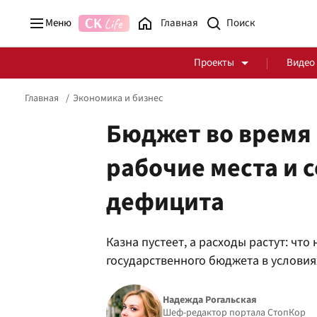
Меню
Главная
Проекты
Видео
Главная
Экономика и бизнес
Бюджет во время 
рабочие места и 
Стоп Политической Коррупции
Честные закупки
дефицита
Политика
Здоровье
Казна пустеет, а расходы растут: чт
государственного бюджета в услови
Надежда Рогальская
Шеф-редактор портала СтопКор