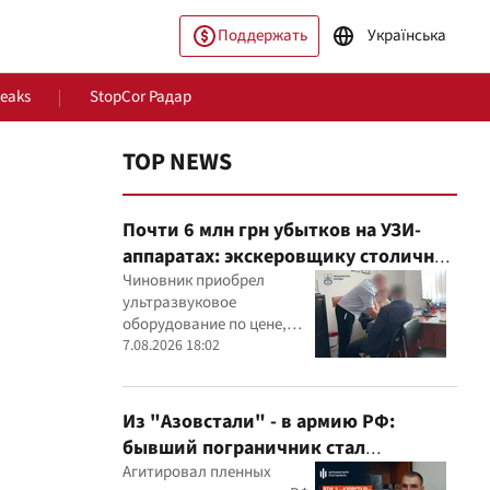
Поддержать
Українська
Leaks
StopCor Радар
TOP NEWS
Почти 6 млн грн убытков на УЗИ-
аппаратах: экскеровщику столичной
больницы объявили подозрение
Чиновник приобрел
ультразвуковое
оборудование по цене,
ество
Мир
которая, как установили
7.08.2026 18:02
эксперты, была
значительно выше
рыночной
Из "Азовстали" - в армию РФ:
бывший пограничник стал
командиром минометного расчета
Агитировал пленных