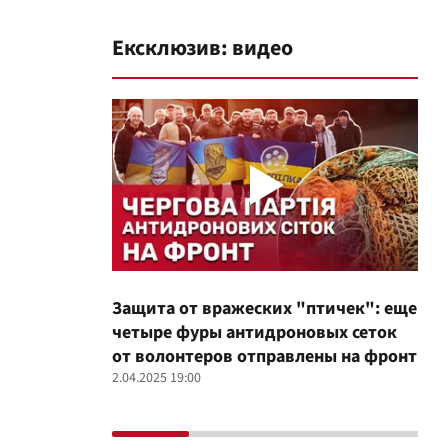
Ексклюзив: видео
Защита от вражеских "птичек": еще
Про
четыре фуры антидроновых сеток
вол
от волонтеров отправлены на фронт
100
2.04.2025 19:00
12.02